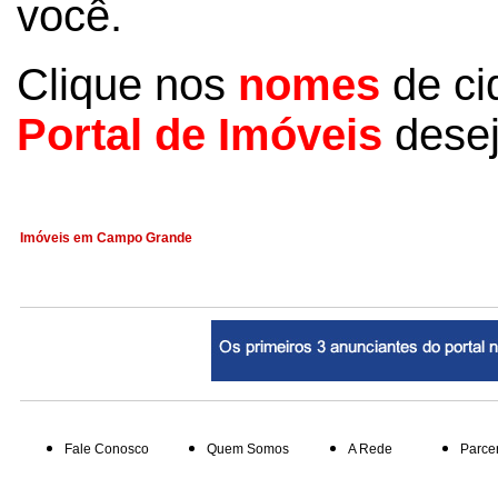
você.
Clique nos
nomes
de ci
Portal de Imóveis
desej
Imóveis em Campo Grande
Fale Conosco
Quem Somos
A Rede
Parce